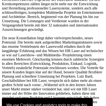
Kernkompetenzen zählen längst nicht mehr nur die Entwicklung
und Herstellung professioneller Lasersysteme, sondern auch alle
schlüsselfertigen, kompletten Multimedia Projekte im Entertainment-
und Architektur- Bereich, beginnend von der Planung bis hin zur
Umsetzung. Die Leistungen und Verdienste wurden in der
Vergangenheit bereits mit über 32 nationalen und internationalen
Auszeichnungen gewürdigt.
Die neue Konstellation birgt daher vielversprechendes, neues
Potenzial. Die bereits stark aufgestellten Marketingstrukturen sowie
das enorme Vertriebsnetz der Laserworld erhalten durch die
langjährige Erfahrung und das Wissen bei HB Laser auf technischer
so wie auf Lasershow- und Multimedia- Projektierung einen
enormen Mehrwert. Gleichzeitig können durch zahlreiche Synergien
in allen Bereichen (Entwicklung, Produktion, Einkauf, Logistik,
Vertrieb) zusätzliche Potenziale erschlossen werden. Die Vorteile für
unsere Kunden liegen klar auf der Hand, bessere Qualität flexiblere
Planung und schnellere Umsetzung bei Projekten. Lutz Bartl,
Geschäftsführer bei HB Laser, verspricht sich daher mehr als einen
großen Schritt nach vorne: „Während sich in den letzten Jahren
unser Markt immer stärker verändert hat, sind wir mit HB Laser
immer auf der Höhe der Innovation geblieben, haben diese mit
gestaltet und neue Produkte und Lösungen entwickelt. Wir haben
aber auch gesehen, wie Laserworld innerhalb kürzester Zeit den
We use Cookies and analytics tools to make this