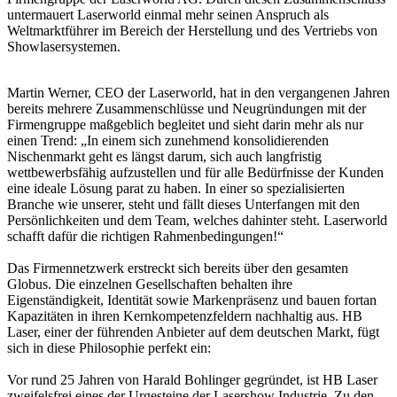
untermauert
Laserworld einmal mehr seinen Anspruch als
Weltmarktführer im Bereich der Herstellung und des Vertriebs von
Showlasersystemen.
Martin Werner, CEO der Laserworld, hat in den vergangenen Jahren
bereits mehrere Zusammenschlüsse und Neugründungen mit der
Firmengruppe maßgeblich begleitet und sieht darin mehr als nur
einen Trend: „In einem sich zunehmend konsolidierenden
Nischenmarkt geht es längst darum, sich auch langfristig
wettbewerbsfähig aufzustellen und für alle Bedürfnisse der Kunden
eine ideale Lösung parat zu haben. In einer so spezialisierten
Branche wie unserer, steht und fällt dieses Unterfangen mit den
Persönlichkeiten und dem Team, welches dahinter steht. Laserworld
schafft dafür die richtigen Rahmenbedingungen!“
Das Firmennetzwerk erstreckt sich bereits über den gesamten
Globus. Die einzelnen Gesellschaften behalten ihre
Eigenständigkeit, Identität sowie Markenpräsenz und bauen fortan
Kapazitäten in ihren Kernkompetenzfeldern nachhaltig aus. HB
Laser, einer der führenden Anbieter auf dem deutschen Markt, fügt
sich in diese Philosophie perfekt ein:
Vor rund 25 Jahren von Harald Bohlinger gegründet, ist HB Laser
zweifelsfrei eines der Urgesteine der Lasershow Industrie. Zu den