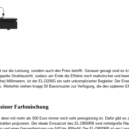
ht nur die Leistung, sondern auch den Preis betrifft. Genauer gesagt sind es
doppelte Strahlaustritt, sodass am Ende die Effekte noch realistischer und 
 Millimetern, ist der EL-D200G ein sehr unkomplizierter Begleiter. Der Energ
 Weiterhin stehen knapp 50 Basismuster zur Verfügung, die den späteren Ef
chöner Farbmischung
 denn mit mehr als 500 Euro immer noch sehr preisgünstig ist. Dafür gibt es
 Strahlen projizieren. Der ideale Einsatzort des EL-D800RB sind mittelgroß
mm und einer Gesamtleistung von 540 bis 800mW. Der EL-D800RB ist ein Laser