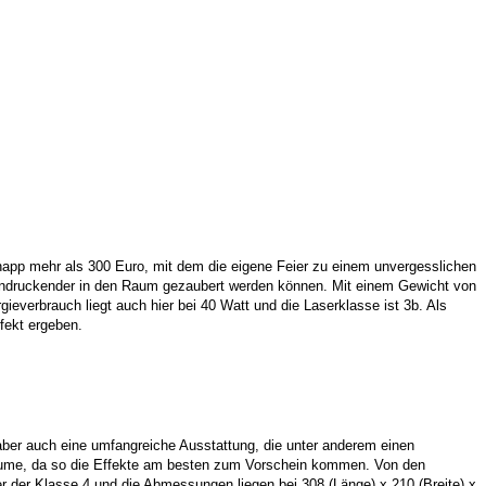
 knapp mehr als 300 Euro, mit dem die eigene Feier zu einem unvergesslichen
beeindruckender in den Raum gezaubert werden können. Mit einem Gewicht von
ieverbrauch liegt auch hier bei 40 Watt und die Laserklasse ist 3b. Als
fekt ergeben.
 aber auch eine umfangreiche Ausstattung, die unter anderem einen
e Räume, da so die Effekte am besten zum Vorschein kommen. Von den
 der Klasse 4 und die Abmessungen liegen bei 308 (Länge) x 210 (Breite) x