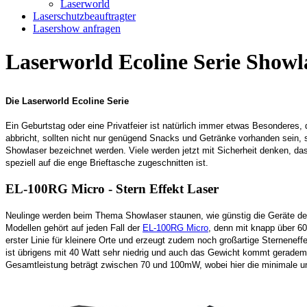
Laserworld
Laserschutzbeauftragter
Lasershow anfragen
Laserworld Ecoline Serie Showl
Die Laserworld Ecoline Serie
Ein Geburtstag oder eine Privatfeier ist natürlich immer etwas Besonder
abbricht, sollten nicht nur genügend Snacks und Getränke vorhanden sein,
Showlaser bezeichnet werden. Viele werden jetzt mit Sicherheit denken, dass
speziell auf die enge Brieftasche zugeschnitten ist.
EL-100RG Micro - Stern Effekt Laser
Neulinge werden beim Thema Showlaser staunen, wie günstig die Geräte der E
Modellen gehört auf jeden Fall der
EL-100RG Micro
, denn mit knapp über 60
erster Linie für kleinere Orte und erzeugt zudem noch großartige Sternene
ist übrigens mit 40 Watt sehr niedrig und auch das Gewicht kommt gerademal
Gesamtleistung beträgt zwischen 70 und 100mW, wobei hier die minimale u