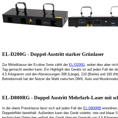
EL-D200G - Doppel-Austritt starker Grünlaser
Zur Mittelklasse der Ecoline Serie zählt der
EL-D200G
, wobei dies aber nic
Tag gemacht werden kann. Ein Highlight des Geräts ist auf jeden Fall der 
4,5 Kilogramm und den Abmessungen 308 (Länge), 210 (Breite) und 160 (Höhe)
Betriebsmodi hat der Nutzer die Wahl zwischen DMX, Auto und Musikmodus.
EL-D800RG - Doppel Austritt Mehrfarb-Laser mit s
In die obere Preisklasse lässt sich auf jeden Fall der
EL-D800RB
einordnen,
Doppeleffekt bereithält. Außerdem kann das Gerät violette, rote und blaue
technischen Daten her verfügt das Gerät über ein Gewicht von 4,5 Kilogra