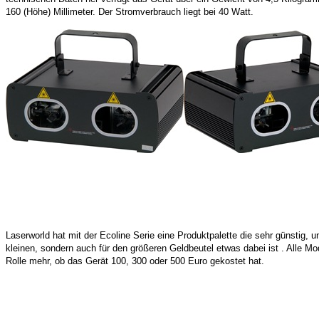
160 (Höhe) Millimeter. Der Stromverbrauch liegt bei 40 Watt.
Laserworld hat mit der Ecoline Serie eine Produktpalette die sehr günstig, 
kleinen, sondern auch für den größeren Geldbeutel etwas dabei ist . Alle M
Rolle mehr, ob das Gerät 100, 300 oder 500 Euro gekostet hat.