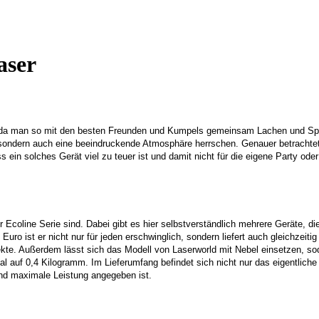
aser
es, da man so mit den besten Freunden und Kumpels gemeinsam Lachen und Sp
 sondern auch eine beeindruckende Atmosphäre herrschen. Genauer betrachtet
 ein solches Gerät viel zu teuer ist und damit nicht für die eigene Party ode
coline Serie sind. Dabei gibt es hier selbstverständlich mehrere Geräte, di
 Euro ist er nicht nur für jeden erschwinglich, sondern liefert auch gleichzei
ffekte. Außerdem lässt sich das Modell von Laserworld mit Nebel einsetzen, 
 auf 0,4 Kilogramm. Im Lieferumfang befindet sich nicht nur das eigentliche 
nd maximale Leistung angegeben ist.